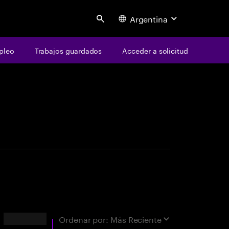
Argentina
Search
pleo
Trabajos guardados
Acceder a solicitud
centure
ara coincidencia exacta"
Resultados
Ordenar por:
Más Reciente