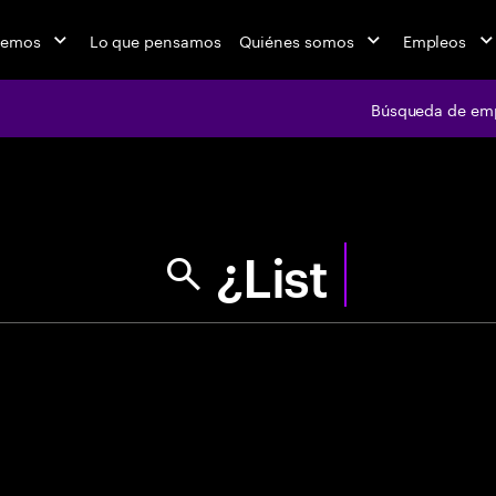
cemos
Lo que pensamos
Quiénes somos
Empleos
Búsqueda de em
jobs at Ac
"Usa comillas p