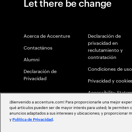
Let there be change
Acerca de Accenture
Declaración de
privacidad en
Contactános
reclutamiento y
contratación
Alumni
Condiciones de uso
Declaración de
Privacidad
Privacidad y cookie
Accessibility State
¡Bienvenido a accenture.com! Para proporcionarle una mejor experien
Mapa del Sitio
qué artículos pueden ser de mayor interés para usted; le permiten c
anuncios adaptados a sus intereses y ubicaciones; y proporcionar m
Política de meritocr
y
.
Política de Privacidad
©
2026
Accenture todos los derechos reservados