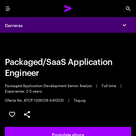
Menu
Sea
Carreras
Carreras
Expa
Expa
Packaged/SaaS Application
Engineer
Packaged Application Development Senior Analyst
|
Full time
|
Experience: 2-5 years
Oferta No. ATCP-1339129-S410231
|
Taguig
Guardar este trabajo
Compartir este empleo
Postulate ahora