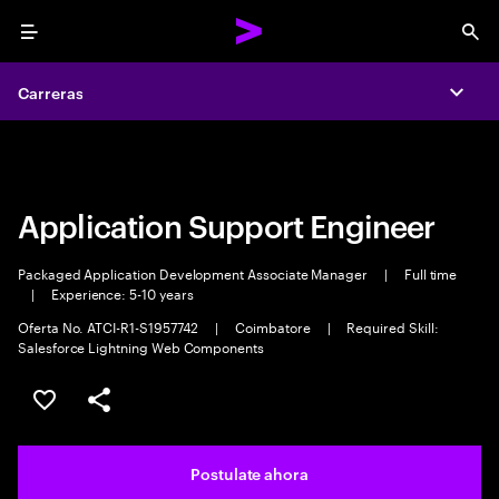
Menu
Sea
Carreras
Carreras
Expa
Expa
Application Support Engineer
Packaged Application Development Associate Manager
|
Full time
|
Experience: 5-10 years
Oferta No. ATCI-R1-S1957742
|
Coimbatore
|
Required Skill:
Salesforce Lightning Web Components
Guardar este trabajo
Compartir este empleo
Postulate ahora