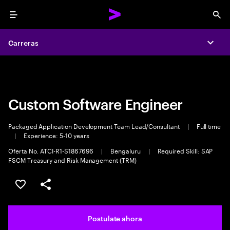
Menu
Sea
Carreras
Carreras
Expa
Expa
Custom Software Engineer
Packaged Application Development Team Lead/Consultant
|
Full time
|
Experience: 5-10 years
Oferta No. ATCI-R1-S1867696
|
Bengaluru
|
Required Skill: SAP
FSCM Treasury and Risk Management (TRM)
Guardar este trabajo
Compartir este empleo
Postulate ahora