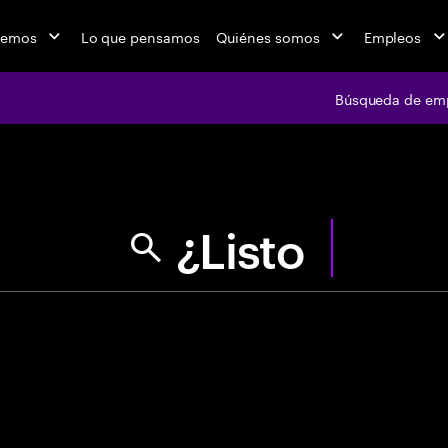
cemos
Lo que pensamos
Quiénes somos
Empleos
Búsqueda de em
jobs at Ac
"Usa comillas p