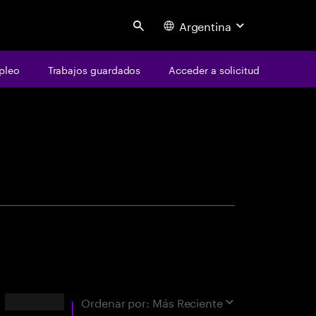
Argentina
Search
pleo
Trabajos guardados
Acceder a solicitud
centure
ara coincidencia exacta"
Resultados
Ordenar por:
Más Reciente