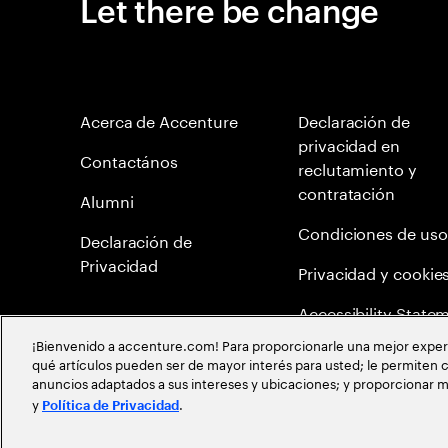
Let there be change
Acerca de Accenture
Declaración de
privacidad en
Contactános
reclutamiento y
contratación
Alumni
Condiciones de uso
Declaración de
Privacidad
Privacidad y cookie
Accessibility State
¡Bienvenido a accenture.com! Para proporcionarle una mejor experien
Mapa del Sitio
qué artículos pueden ser de mayor interés para usted; le permiten c
anuncios adaptados a sus intereses y ubicaciones; y proporcionar m
Política de meritocr
y
.
Política de Privacidad
©
2026
Accenture todos los derechos reservados