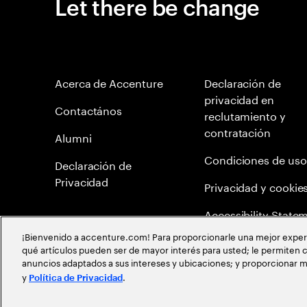
Let there be change
Acerca de Accenture
Declaración de
privacidad en
Contactános
reclutamiento y
contratación
Alumni
Condiciones de uso
Declaración de
Privacidad
Privacidad y cookie
Accessibility State
¡Bienvenido a accenture.com! Para proporcionarle una mejor experien
Mapa del Sitio
qué artículos pueden ser de mayor interés para usted; le permiten c
anuncios adaptados a sus intereses y ubicaciones; y proporcionar m
Política de meritocr
y
.
Política de Privacidad
©
2026
Accenture todos los derechos reservados