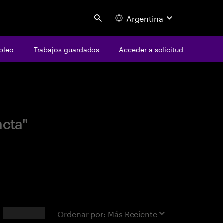
Argentina
Search
pleo
Trabajos guardados
Acceder a solicitud
centure
acta"
Resultados
Ordenar por:
Más Reciente