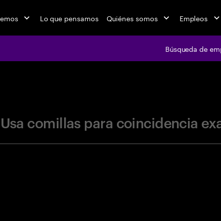
cemos
Lo que pensamos
Quiénes somos
Empleos
Búsqueda de em
jobs at Ac
"Usa comillas para coincidencia ex