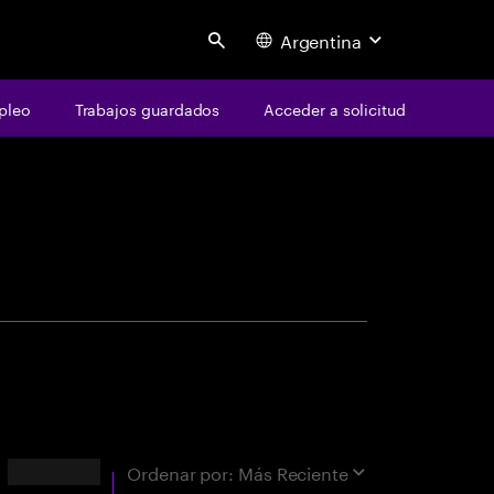
Argentina
Search
pleo
Trabajos guardados
Acceder a solicitud
centure
ara coincidencia exacta"
Resultados
Ordenar por:
Más Reciente