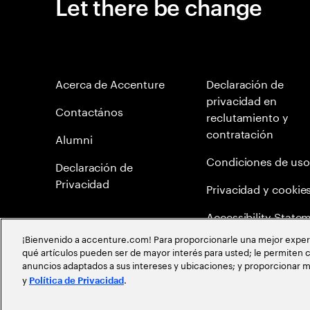
Let there be change
Acerca de Accenture
Declaración de
privacidad en
Contactános
reclutamiento y
contratación
Alumni
Condiciones de uso
Declaración de
Privacidad
Privacidad y cookie
Accessibility State
¡Bienvenido a accenture.com! Para proporcionarle una mejor experien
Mapa del Sitio
qué artículos pueden ser de mayor interés para usted; le permiten c
anuncios adaptados a sus intereses y ubicaciones; y proporcionar m
Política de meritocr
y
.
Política de Privacidad
©
2026
Accenture todos los derechos reservados