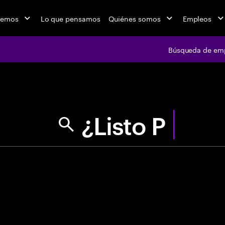
cemos
Lo que pensamos
Quiénes somos
Empleos
Búsqueda de em
jobs at Ac
"Usa comillas p