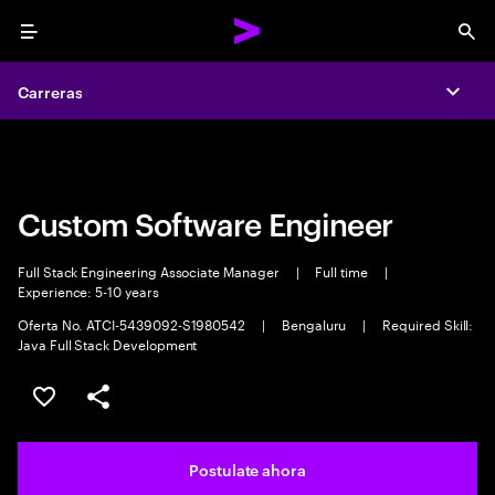
Menu
Sea
Carreras
Carreras
Expa
Expa
Custom Software Engineer
Full Stack Engineering Associate Manager
|
Full time
|
Experience: 5-10 years
Oferta No. ATCI-5439092-S1980542
|
Bengaluru
|
Required Skill:
Java Full Stack Development
Guardar este trabajo
Compartir este empleo
Postulate ahora