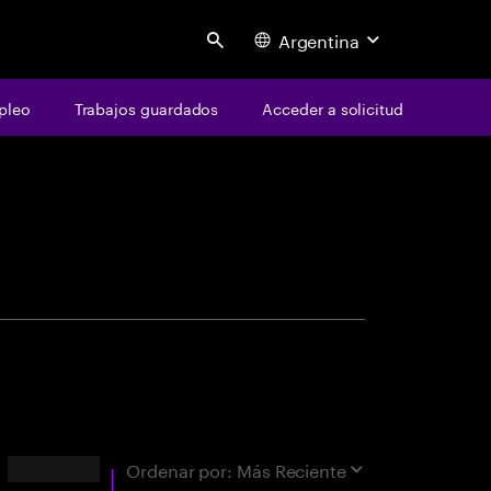
Argentina
Search
pleo
Trabajos guardados
Acceder a solicitud
centure
ara coincidencia exacta"
Resultados
Ordenar por:
Más Reciente