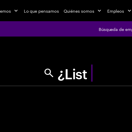
cemos
Lo que pensamos
Quiénes somos
Empleos
Búsqueda de em
jobs at Ac
"Usa comillas p