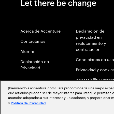
Let there be change
Acerca de Accenture
Declaración de
privacidad en
Contactános
reclutamiento y
contratación
Alumni
Condiciones de uso
Declaración de
Privacidad
Privacidad y cookie
Accessibility State
¡Bienvenido a accenture.com! Para proporcionarle una mejor experien
Mapa del Sitio
qué artículos pueden ser de mayor interés para usted; le permiten c
anuncios adaptados a sus intereses y ubicaciones; y proporcionar m
Política de meritocr
y
.
Política de Privacidad
©
2026
Accenture todos los derechos reservados