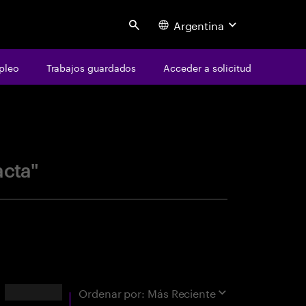
Argentina
Search
pleo
Trabajos guardados
Acceder a solicitud
centure
acta"
Resultados
Ordenar por:
Más Reciente