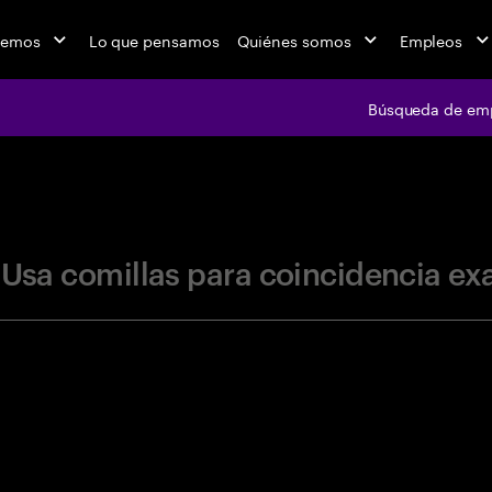
cemos
Lo que pensamos
Quiénes somos
Empleos
Búsqueda de em
jobs at Ac
"Usa comillas para coincidencia ex