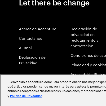
Let there be change
Acerca de Accenture
Declaración de
privacidad en
Contactános
reclutamiento y
contratación
Alumni
Condiciones de uso
Declaración de
Privacidad
Privacidad y cookie
Accessibility State
¡Bienvenido a accenture.com! Para proporcionarle una mejor experien
Mapa del Sitio
qué artículos pueden ser de mayor interés para usted; le permiten c
anuncios adaptados a sus intereses y ubicaciones; y proporcionar m
Política de meritocr
y
.
Política de Privacidad
©
2026
Accenture todos los derechos reservados