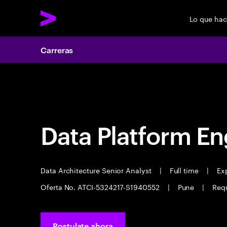
Lo que ha
Carreras
Carreras
Data Platform En
Data Architecture Senior Analyst
|
Full time
|
Exp
Oferta No. ATCI-5324217-S1940552
|
Pune
|
Requ
Postulate ahora