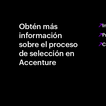
Obtén más
I
información
P
sobre el proceso
C
de selección en
Accenture