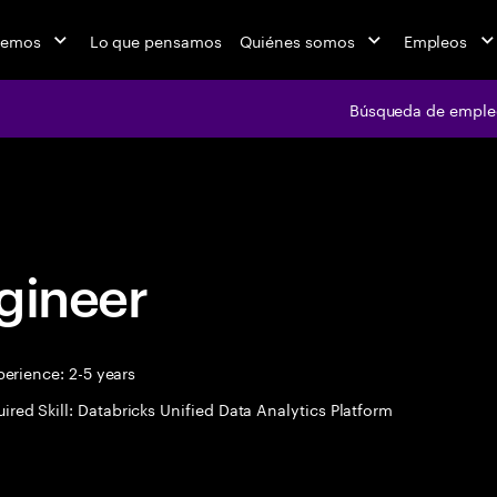
cemos
Lo que pensamos
Quiénes somos
Empleos
Búsqueda de emple
Búsqueda de em
gineer
erience: 2-5 years
ired Skill: Databricks Unified Data Analytics Platform