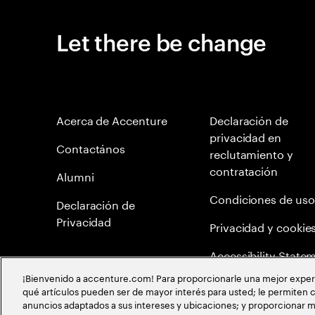
Let there be change
Acerca de Accenture
Declaración de
privacidad en
Contactános
reclutamiento y
contratación
Alumni
Condiciones de uso
Declaración de
Privacidad
Privacidad y cookie
Accessibility State
¡Bienvenido a accenture.com! Para proporcionarle una mejor experien
Mapa del Sitio
qué artículos pueden ser de mayor interés para usted; le permiten c
anuncios adaptados a sus intereses y ubicaciones; y proporcionar m
Política de meritocr