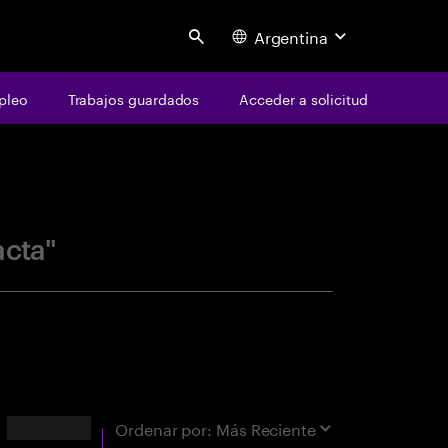
Argentina
Search
pleo
Trabajos guardados
Acceder a solicitud
centure
acta"
Resultados
Ordenar por:
Más Reciente