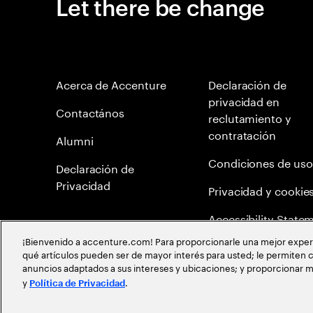
Let there be change
Acerca de Accenture
Declaración de
privacidad en
Contactános
reclutamiento y
contratación
Alumni
Condiciones de uso
Declaración de
Privacidad
Privacidad y cookie
Accessibility State
¡Bienvenido a accenture.com! Para proporcionarle una mejor experien
Mapa del Sitio
qué artículos pueden ser de mayor interés para usted; le permiten c
anuncios adaptados a sus intereses y ubicaciones; y proporcionar m
Política de meritocr
y
.
Política de Privacidad
©
2026
Accenture todos los derechos reservados