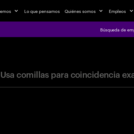
cemos
Lo que pensamos
Quiénes somos
Empleos
Búsqueda de em
jobs at Ac
"Usa comillas para coincidencia ex