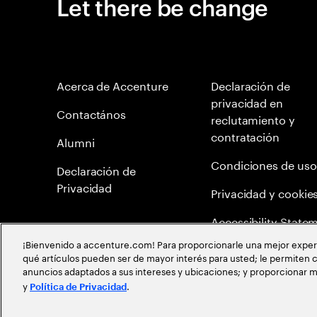
Let there be change
Acerca de Accenture
Declaración de
privacidad en
Contactános
reclutamiento y
contratación
Alumni
Condiciones de uso
Declaración de
Privacidad
Privacidad y cookie
Accessibility State
¡Bienvenido a accenture.com! Para proporcionarle una mejor experien
Mapa del Sitio
qué artículos pueden ser de mayor interés para usted; le permiten c
anuncios adaptados a sus intereses y ubicaciones; y proporcionar m
Política de meritocr
y
.
Política de Privacidad
©
2026
Accenture todos los derechos reservados