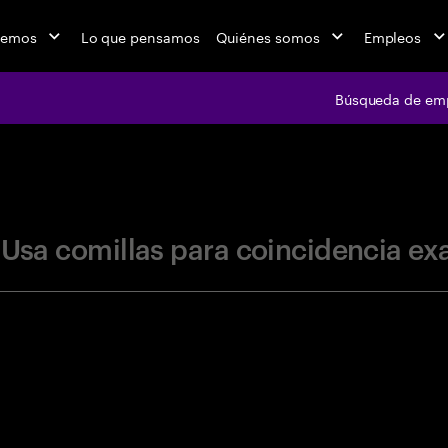
cemos
Lo que pensamos
Quiénes somos
Empleos
Búsqueda de em
jobs at Ac
"Usa comillas para coincidencia ex