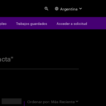
Argentina
Search
pleo
Trabajos guardados
Acceder a solicitud
centure
acta"
Resultados
Ordenar por:
Más Reciente